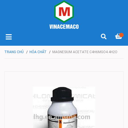
TRANG CHỦ
/
HÓA CHẤT
/
MAGNESIUM ACETATE C4H6MGO4.4H2O