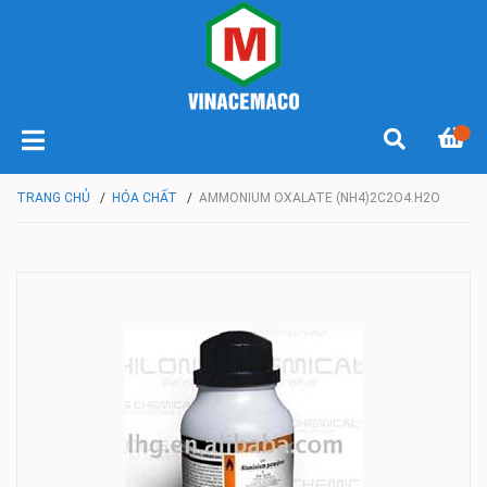
TRANG CHỦ
/
HÓA CHẤT
/
AMMONIUM OXALATE (NH4)2C2O4.H2O