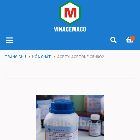
TRANG CHỦ
/
HÓA CHẤT
/
ACETYLACETONE C5H8O2