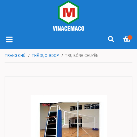
TRANG CHỦ
/
THỂ DỤC- GDQP
/
TRỤ BÓNG CHUYỀN