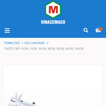
TRANG CHỦ
/
CÁC LOẠI KHÁC
/
THƯỚC CẶP 10CM, 15CM, 20CM, 30CM, 45CM, 60CM, 100CM